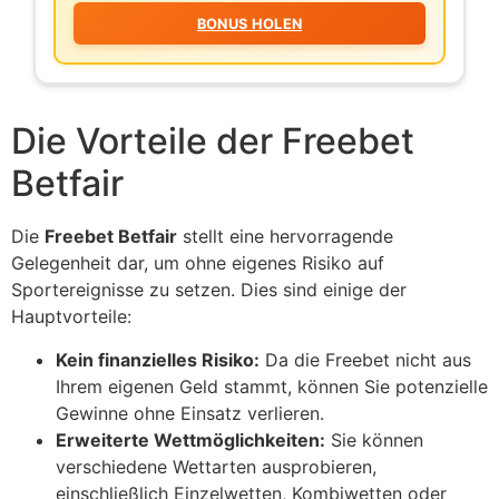
BONUS HOLEN
Die Vorteile der Freebet
Betfair
Die
Freebet Betfair
stellt eine hervorragende
Gelegenheit dar, um ohne eigenes Risiko auf
Sportereignisse zu setzen. Dies sind einige der
Hauptvorteile:
Kein finanzielles Risiko:
Da die Freebet nicht aus
Ihrem eigenen Geld stammt, können Sie potenzielle
Gewinne ohne Einsatz verlieren.
Erweiterte Wettmöglichkeiten:
Sie können
verschiedene Wettarten ausprobieren,
einschließlich Einzelwetten, Kombiwetten oder