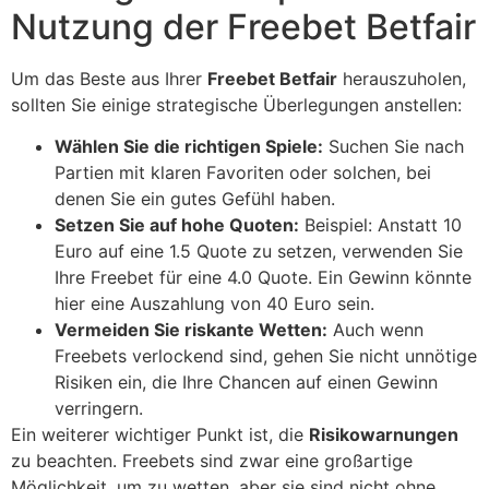
Nutzung der Freebet Betfair
Um das Beste aus Ihrer
Freebet Betfair
herauszuholen,
sollten Sie einige strategische Überlegungen anstellen:
Wählen Sie die richtigen Spiele:
Suchen Sie nach
Partien mit klaren Favoriten oder solchen, bei
denen Sie ein gutes Gefühl haben.
Setzen Sie auf hohe Quoten:
Beispiel: Anstatt 10
Euro auf eine 1.5 Quote zu setzen, verwenden Sie
Ihre Freebet für eine 4.0 Quote. Ein Gewinn könnte
hier eine Auszahlung von 40 Euro sein.
Vermeiden Sie riskante Wetten:
Auch wenn
Freebets verlockend sind, gehen Sie nicht unnötige
Risiken ein, die Ihre Chancen auf einen Gewinn
verringern.
Ein weiterer wichtiger Punkt ist, die
Risikowarnungen
zu beachten. Freebets sind zwar eine großartige
Möglichkeit, um zu wetten, aber sie sind nicht ohne