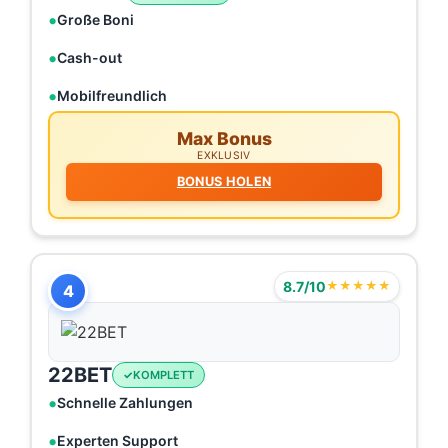
Große Boni
Cash-out
Mobilfreundlich
Max Bonus
EXKLUSIV
BONUS HOLEN
8.7/10
★★★★★
4
22BET
KOMPLETT
Schnelle Zahlungen
Experten Support