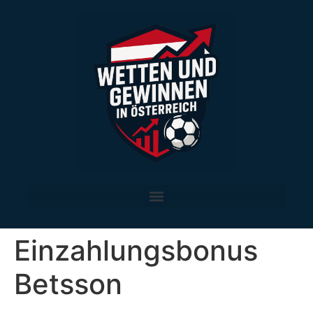
Einzahlungsbonus
Betsson