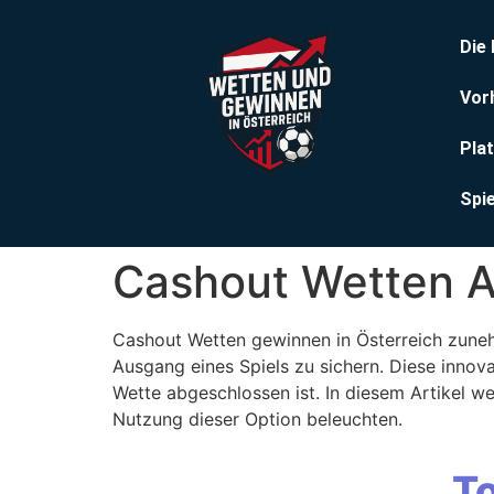
Die
Vor
Pla
Spi
Cashout Wetten A
Cashout Wetten gewinnen in Österreich zunehm
Ausgang eines Spiels zu sichern. Diese innova
Wette abgeschlossen ist. In diesem Artikel w
Nutzung dieser Option beleuchten.
To