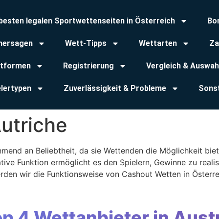
 besten legalen Sportwettenseiten in Österreich
Bo
hersagen
Wett-Tipps
Wettarten
Za
ttformen
Registrierung
Vergleich & Auswah
elertypen
Zuverlässigkeit & Probleme
Sons
utriche
end an Beliebtheit, da sie Wettenden die Möglichkeit biet
tive Funktion ermöglicht es den Spielern, Gewinne zu realis
erden wir die Funktionsweise von Cashout Wetten in Österre
p 4 Wettanbieter in Aust