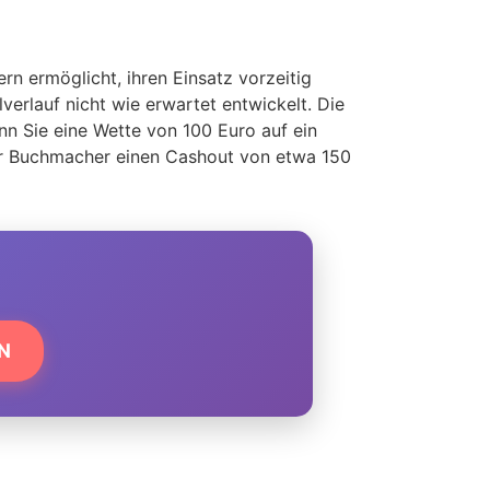
n ermöglicht, ihren Einsatz vorzeitig
verlauf nicht wie erwartet entwickelt. Die
n Sie eine Wette von 100 Euro auf ein
 der Buchmacher einen Cashout von etwa 150
N