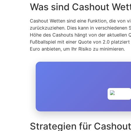
Was sind Cashout Wet
Cashout Wetten sind eine Funktion, die von v
zurückzuziehen. Dies kann in verschiedenen Sz
Höhe des Cashouts hängt von der aktuellen Q
Fußballspiel mit einer Quote von 2.0 platzie
Euro anbieten, um Ihr Risiko zu minimieren.
Strategien für Cashou