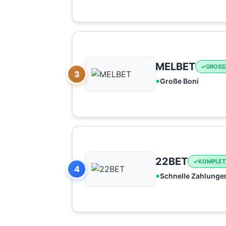
MELBET
GROSSZ
3
Große Boni
22BET
KOMPLET
4
Schnelle Zahlunge