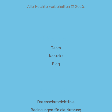
Alle Rechte vorbehalten
©
2025.
über uns
Team
Kontakt
Blog
Rechtliches
Datenschutzrichtlinie
Bedingungen für die Nutzung