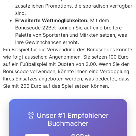
zusätzlichen Promotions, die sporadisch verfügbar
sind.
Erweiterte Wettmöglichkeiten:
Mit dem
Bonuscode 22Bet können Sie auf eine breitere
Palette von Sportarten und Märkten setzen, was
Ihre Gewinnchancen erhöht.
Ein Beispiel für die Verwendung des Bonuscodes könnte
wie folgt aussehen: Angenommen, Sie setzen 100 Euro
auf ein Fußballspiel mit Quoten von 2.00. Wenn Sie den
Bonuscode verwenden, könnte Ihnen eine Verdopplung
Ihres Einsatzes angeboten werden, was bedeutet, dass
Sie mit 200 Euro auf das Spiel setzen können.
🏆 Unser #1 Empfohlener
Buchmacher