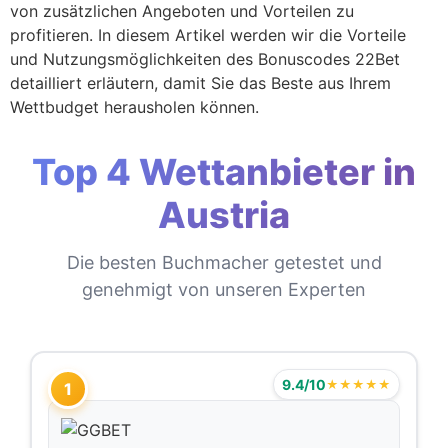
von zusätzlichen Angeboten und Vorteilen zu
profitieren. In diesem Artikel werden wir die Vorteile
und Nutzungsmöglichkeiten des Bonuscodes 22Bet
detailliert erläutern, damit Sie das Beste aus Ihrem
Wettbudget herausholen können.
Top 4 Wettanbieter in
Austria
Die besten Buchmacher getestet und
genehmigt von unseren Experten
9.4/10
★★★★★
1