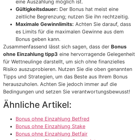
eine Auszahlung möglich ist.
Gültigkeitsdauer:
Der Bonus hat meist eine
zeitliche Begrenzung; nutzen Sie ihn rechtzeitig.
Maximale Gewinnlimits:
Achten Sie darauf, dass
es Limits für die maximalen Gewinne aus dem
Bonus geben kann.
Zusammenfassend lässt sich sagen, dass der
Bonus
ohne Einzahlung tipp3
eine hervorragende Gelegenheit
für Wettneulinge darstellt, um sich ohne finanzielles
Risiko auszuprobieren. Nutzen Sie die oben genannten
Tipps und Strategien, um das Beste aus Ihrem Bonus
herauszuholen. Achten Sie jedoch immer auf die
Bedingungen und setzen Sie verantwortungsbewusst!
Ähnliche Artikel:
Bonus ohne Einzahlung Betfred
Bonus ohne Einzahlung Stake
Bonus ohne Einzahlung Betfair