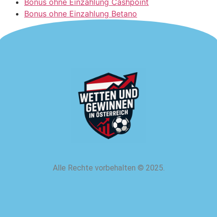
Bonus ohne Einzahlung Cashpoint
Bonus ohne Einzahlung Betano
Alle Rechte vorbehalten
©
2025.