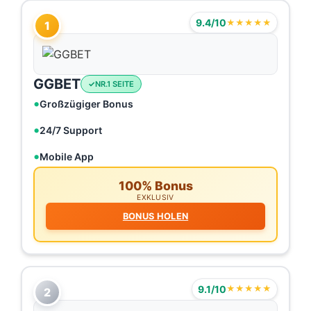
9.4/10
★★★★★
1
GGBET
NR.1 SEITE
Großzügiger Bonus
24/7 Support
Mobile App
100% Bonus
EXKLUSIV
BONUS HOLEN
9.1/10
★★★★★
2