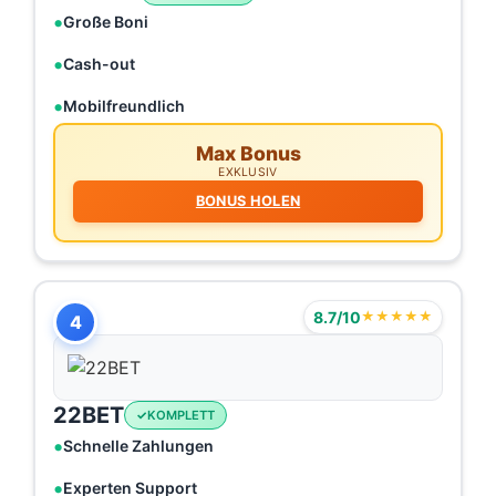
Große Boni
Cash-out
Mobilfreundlich
Max Bonus
EXKLUSIV
BONUS HOLEN
8.7/10
★★★★★
4
22BET
KOMPLETT
Schnelle Zahlungen
Experten Support