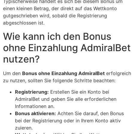
Typischerweise handelt es sich bei diesem Bonus um
einen kleinen Betrag, der direkt auf das Wettkonto
gutgeschrieben wird, sobald die Registrierung
abgeschlossen ist.
Wie kann ich den Bonus
ohne Einzahlung AdmiralBet
nutzen?
Um den
Bonus ohne Einzahlung AdmiralBet
erfolgreich
zu nutzen, sollten Sie folgende Schritte beachten:
Registrierung:
Erstellen Sie ein Konto bei
AdmiralBet und geben Sie alle erforderlichen
Informationen an.
Bonus aktivieren:
Achten Sie darauf, den Bonus
bei der Registrierung oder in Ihrem Konto aktiv
zuieren.