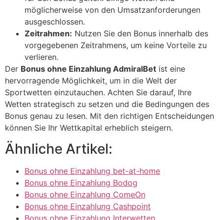
möglicherweise von den Umsatzanforderungen
ausgeschlossen.
Zeitrahmen:
Nutzen Sie den Bonus innerhalb des
vorgegebenen Zeitrahmens, um keine Vorteile zu
verlieren.
Der
Bonus ohne Einzahlung AdmiralBet
ist eine
hervorragende Möglichkeit, um in die Welt der
Sportwetten einzutauchen. Achten Sie darauf, Ihre
Wetten strategisch zu setzen und die Bedingungen des
Bonus genau zu lesen. Mit den richtigen Entscheidungen
können Sie Ihr Wettkapital erheblich steigern.
Ähnliche Artikel:
Bonus ohne Einzahlung bet-at-home
Bonus ohne Einzahlung Bodog
Bonus ohne Einzahlung ComeOn
Bonus ohne Einzahlung Cashpoint
Bonus ohne Einzahlung Interwetten