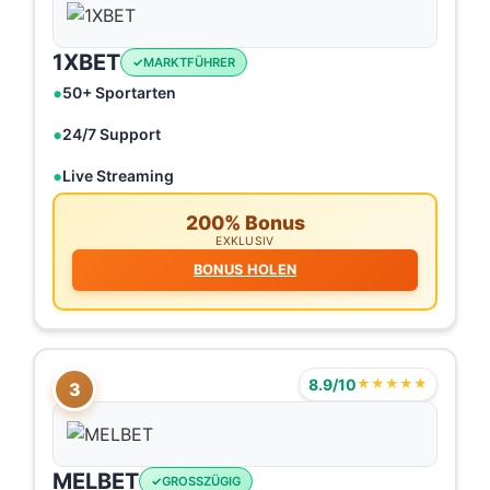
1XBET
MARKTFÜHRER
50+ Sportarten
24/7 Support
Live Streaming
200% Bonus
EXKLUSIV
BONUS HOLEN
8.9/10
★★★★★
3
MELBET
GROSSZÜGIG